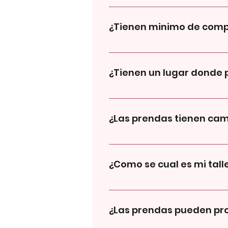
Hacemos envios a todo el pais p
¿Tienen minimo de com
Para compras por menor no tene
¿Tienen un lugar donde 
Sii Los retiros en nuestro pick u
las opciones de envio (basado en 
¿Las prendas tienen ca
Blanqueada (casi Av Italia y Pro
recoordinar un dia antes
Nuestras prendas no tienen camb
¿Como se cual es mi tall
En la descripcion de cada prend
que tengas en casa y compararla
¿Las prendas pueden pr