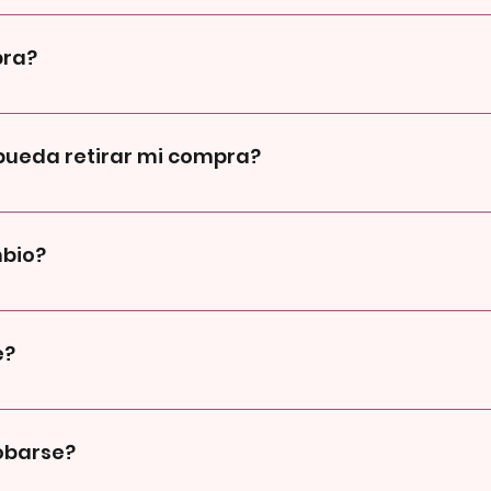
or Agencia central DAC!
pra?
mos minimo! Para compras por mayor si!
pueda retirar mi compra?
p son con previa coordinación, cuando finalizas tu compra, luego 
la direccion que hayas puesto que puede ser tu casa, trabajo, et
mbio?
pios) En caso de que no puedas asistir por que te surgio un im
io ni pueden probarse, al comprar te garantizamos que nadie s
e?
a vas a encontrar las medidas de nuestro producto, solo tenes 
 con las medidas que encontras en nuestra web y listo!
obarse?