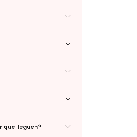
e puso lo que compraste!
r con whatsapp para que podamos
a compra!
edirte los datos te va a dar las
 retiro (junto con los siguientes
iercoles hora puntual a elección
 un imprevisto no hay problema,
tu compra por vos no hay
rada.
r que lleguen?