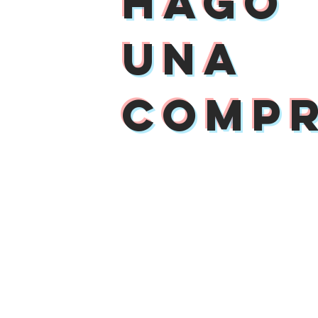
hago
una
comp