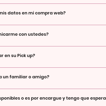
io ni pueden probarse, al comprar te garantizamos que nadie s
 mis datos en mi compra web?
te es que pongas bien tu nombre, apellido y numero de celula
 que usamos son los que nos pasan por whatsapp al confirmar l
nicarme con ustedes?
hat de la web y en Instagram
r en su Pick up?
n con previa coordinación, cuando finalizas tu compra, luego de p
ireccion que hayas puesto que puede ser tu casa, trabajo, etc) y
a un familiar o amigo?
(casi Rivera y Soca) Lunes 12:30 - 13:00 Martes 20:30 - 21:00 M
00 - 15:30 En caso de que no puedas asistir por que te surgio
dinamos por Whatsapp contigo, si necesitas que alguien retire 
app cuando te confirmen que tu compra esta lista para ser reti
sponibles o es por encargue y tengo que espera