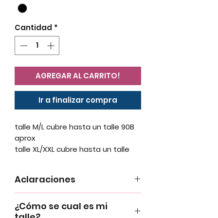
Cantidad
*
AGREGAR AL CARRITO!
Ir a finalizar compra
talle M/L cubre hasta un talle 90B
aprox
talle XL/XXL cubre hasta un talle
100B aprox
•Las prendas no tienen cambio.
Aclaraciones
•Las prendas no pueden probarse.
•Las prendas no tienen cambio.
¿Cómo se cual es mi
•Las prendas no pueden probarse.
talle?