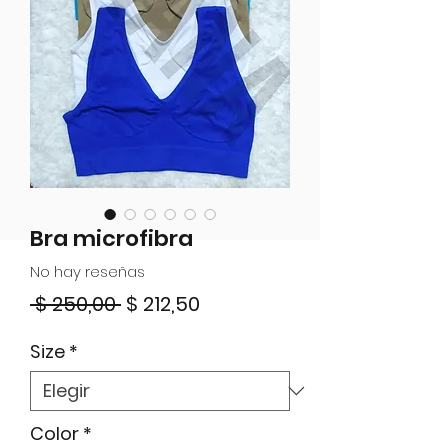
Bra microfibra
No hay reseñas
Precio
Precio
 $ 250,00 
$ 212,50
de
Size
*
oferta
Color
*